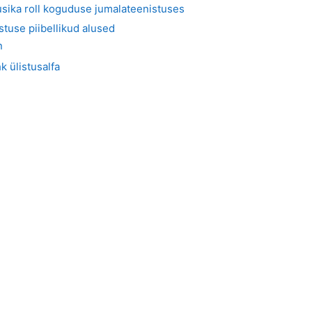
sika roll koguduse jumalateenistuses
stuse piibellikud alused
n
k ülistusalfa