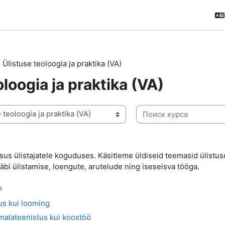
Ülistuse teoloogia ja praktika (VA)
oloogia ja praktika (VA)
Поиск курса
rsus ülistajatele koguduses. Käsitleme üldiseid teemasid ülistu
äbi ülistamise, loengute, arutelude ning iseseisva tööga.
n
us kui looming
malateenistus kui koostöö