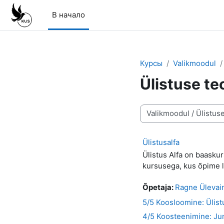
Перейти к основному содержанию
В начало
Курсы
Valikmoodul
Ülistuse te
Категории курсов
Ülistusalfa
Ülistus Alfa on baasku
kursusega, kus õpime l
Õpetaja:
Ragne Ülevai
5/5 Koosloomine: Ülist
4/5 Koosteenimine: Ju