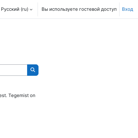
Русский ‎(ru)‎
Вы используете гостевой доступ
Вход
Поиск курса
sest. Tegemist on