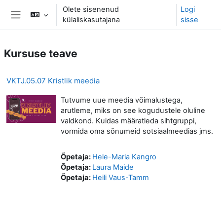
Jäta vahele peasisuni
Olete sisenenud
Logi
külaliskasutajana
sisse
Küljepaneel
Kursuse teave
VKTJ.05.07 Kristlik meedia
Tutvume uue meedia võimalustega,
arutleme, miks on see kogudustele oluline
valdkond. Kuidas määratleda sihtgruppi,
vormida oma sõnumeid sotsiaalmeedias jms.
Õpetaja:
Hele-Maria Kangro
Õpetaja:
Laura Maide
Õpetaja:
Heili Vaus-Tamm