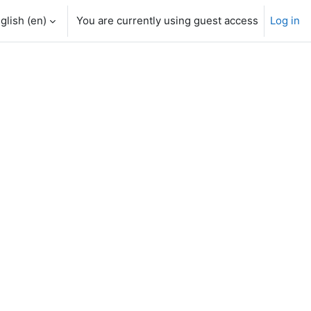
glish ‎(en)‎
You are currently using guest access
Log in