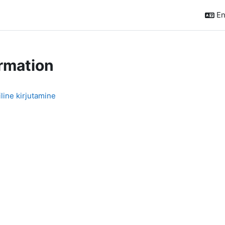
En
rmation
ine kirjutamine