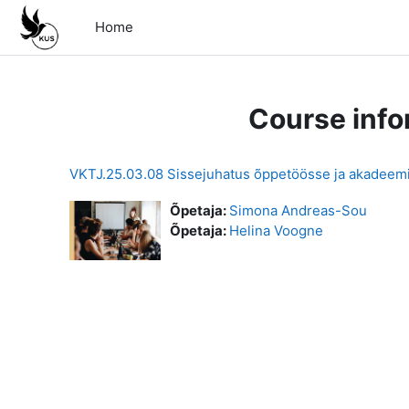
Skip to main content
Home
Course info
VKTJ.25.03.08 Sissejuhatus õppetöösse ja akadeemil
Õpetaja:
Simona Andreas-Sou
Õpetaja:
Helina Voogne