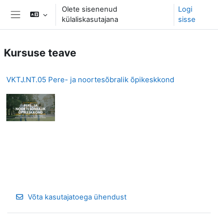
Jäta vahele peasisuni
Olete sisenenud
Logi
külaliskasutajana
sisse
Küljepaneel
Kursuse teave
VKTJ.NT.05 Pere- ja noortesõbralik õpikeskkond
Võta kasutajatoega ühendust