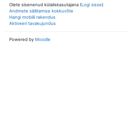
Olete sisenenud külaliskasutajana (
Logi sisse
)
Andmete säilitamise kokkuvõte
Hangi mobiili rakendus
Aktiveeri tavakujundus
Powered by
Moodle