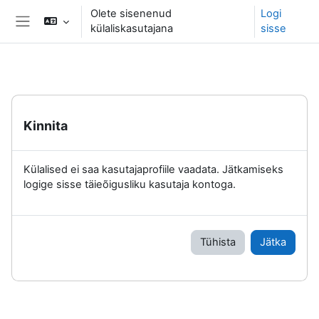
Jäta vahele peasisuni
Olete sisenenud
Logi
külaliskasutajana
sisse
Küljepaneel
Kinnita
Külalised ei saa kasutajaprofiile vaadata. Jätkamiseks
logige sisse täieõigusliku kasutaja kontoga.
Tühista
Jätka