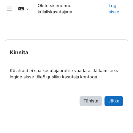
Jäta vahele peasisuni
Olete sisenenud
Logi
külaliskasutajana
sisse
Küljepaneel
Kinnita
Külalised ei saa kasutajaprofiile vaadata. Jätkamiseks
logige sisse täieõigusliku kasutaja kontoga.
Tühista
Jätka