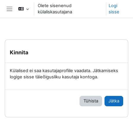
Jäta vahele peasisuni
Olete sisenenud
Logi
külaliskasutajana
sisse
Küljepaneel
Kinnita
Külalised ei saa kasutajaprofiile vaadata. Jätkamiseks
logige sisse täieõigusliku kasutaja kontoga.
Tühista
Jätka