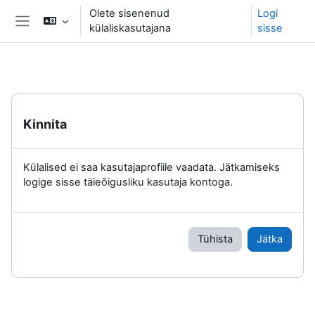
Jäta vahele peasisuni
Olete sisenenud
Logi
külaliskasutajana
sisse
Küljepaneel
Kinnita
Külalised ei saa kasutajaprofiile vaadata. Jätkamiseks
logige sisse täieõigusliku kasutaja kontoga.
Tühista
Jätka